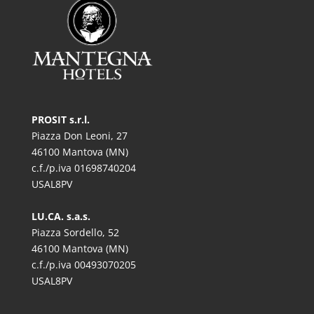
PROSIT s.r.l.
Piazza Don Leoni, 27
46100 Mantova (MN)
c.f./p.iva 01698740204
USAL8PV
LU.CA. s.a.s.
Piazza Sordello, 52
46100 Mantova (MN)
c.f./p.iva 00493070205
USAL8PV