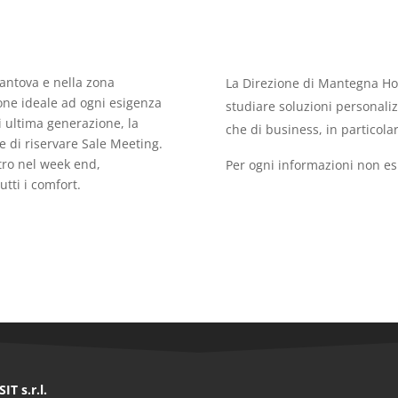
antova e nella zona
La Direzione di Mantegna Hot
ione ideale ad ogni esigenza
studiare soluzioni personaliz
i ultima generazione, la
che di business, in particolar
ne di riservare Sale Meeting.
tro nel week end,
Per ogni informazioni non esi
tti i comfort.
IT s.r.l.