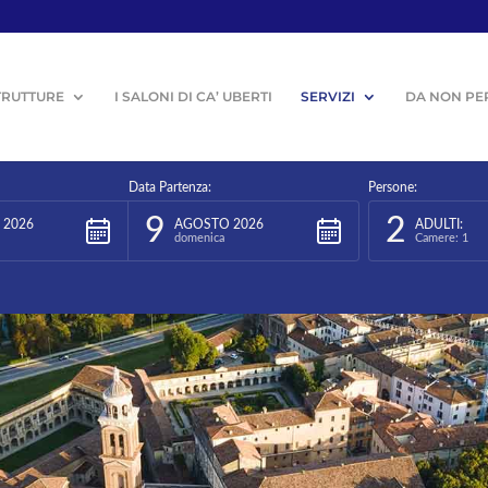
TRUTTURE
I SALONI DI CA’ UBERTI
SERVIZI
DA NON PE
Data Partenza:
Persone:
9
2
 2026
AGOSTO 2026
ADULTI:
domenica
Camere: 1