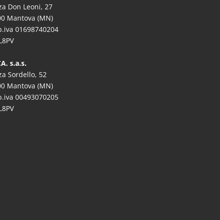
za Don Leoni, 27
00 Mantova (MN)
/p.iva 01698740204
L8PV
A. s.a.s.
za Sordello, 52
00 Mantova (MN)
/p.iva 00493070205
L8PV