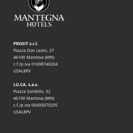
PROSIT s.r.l.
Piazza Don Leoni, 27
46100 Mantova (MN)
c.f./p.iva 01698740204
USAL8PV
LU.CA. s.a.s.
Piazza Sordello, 52
46100 Mantova (MN)
c.f./p.iva 00493070205
USAL8PV