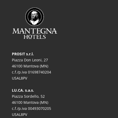
PROSIT s.r.l.
Piazza Don Leoni, 27
46100 Mantova (MN)
c.f./p.iva 01698740204
USAL8PV
LU.CA. s.a.s.
Piazza Sordello, 52
46100 Mantova (MN)
c.f./p.iva 00493070205
USAL8PV