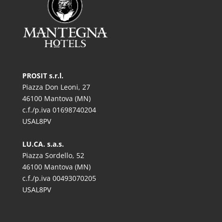
PROSIT s.r.l.
Piazza Don Leoni, 27
46100 Mantova (MN)
c.f./p.iva 01698740204
USAL8PV
LU.CA. s.a.s.
Piazza Sordello, 52
46100 Mantova (MN)
c.f./p.iva 00493070205
USAL8PV