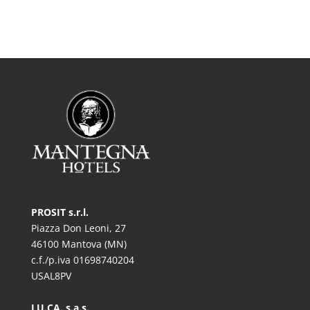
PROSIT s.r.l.
Piazza Don Leoni, 27
46100 Mantova (MN)
c.f./p.iva 01698740204
USAL8PV
LU.CA. s.a.s.